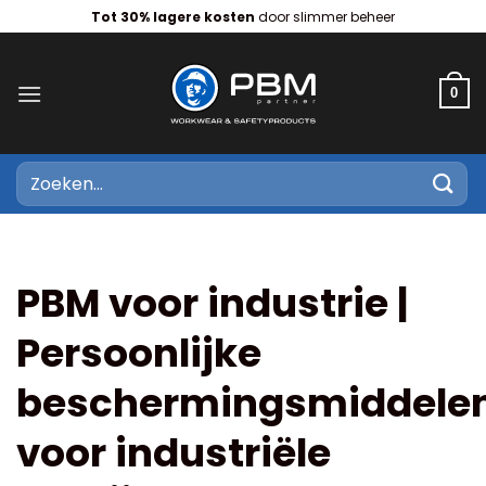
Ga
Tot 30% lagere kosten
door slimmer beheer
naar
inhoud
0
Zoeken
naar:
PBM voor industrie |
Persoonlijke
beschermingsmiddele
voor industriële