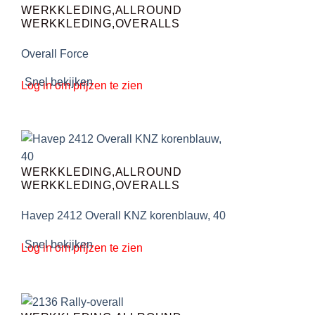
WERKKLEDING,ALLROUND
WERKKLEDING,OVERALLS
Overall Force
Snel bekijken
Log in om prijzen te zien
WERKKLEDING,ALLROUND
WERKKLEDING,OVERALLS
Havep 2412 Overall KNZ korenblauw, 40
Snel bekijken
Log in om prijzen te zien