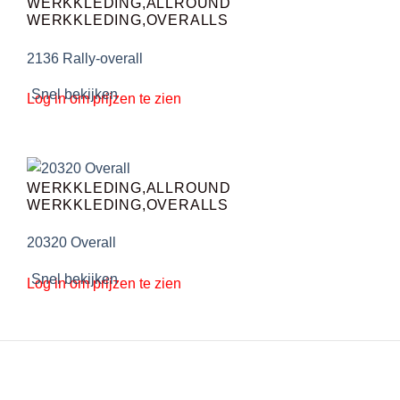
WERKKLEDING,ALLROUND
WERKKLEDING,OVERALLS
2136 Rally-overall
Snel bekijken
Log in om prijzen te zien
WERKKLEDING,ALLROUND
WERKKLEDING,OVERALLS
20320 Overall
Snel bekijken
Log in om prijzen te zien