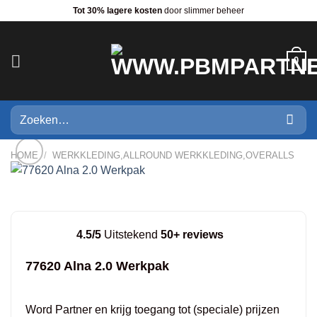
Ga
Tot 30% lagere kosten
door slimmer beheer
naar
inhoud
0
Zoeken
naar:
HOME
/
WERKKLEDING,ALLROUND WERKKLEDING,OVERALLS
4.5/5
Uitstekend
50+ reviews
77620 Alna 2.0 Werkpak
Word Partner en krijg toegang tot (speciale) prijzen