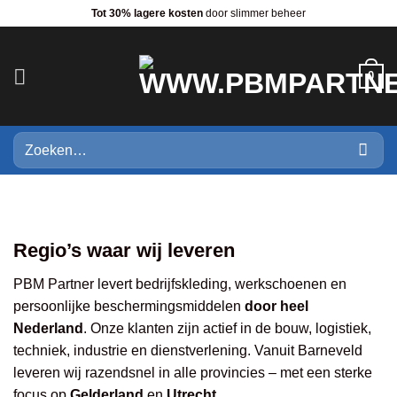
Ga
Tot 30% lagere kosten
door slimmer beheer
naar
inhoud
0
Zoeken
naar:
Regio’s waar wij leveren
PBM Partner levert bedrijfskleding, werkschoenen en
persoonlijke beschermingsmiddelen
door heel
Nederland
. Onze klanten zijn actief in de bouw, logistiek,
techniek, industrie en dienstverlening. Vanuit Barneveld
leveren wij razendsnel in alle provincies – met een sterke
focus op
Gelderland
en
Utrecht
.