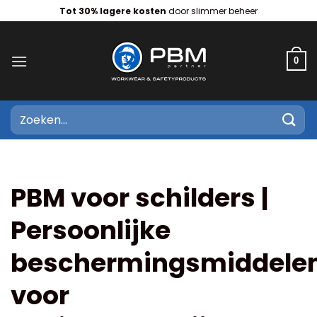
Ga
Tot 30% lagere kosten
door slimmer beheer
naar
inhoud
0
Zoeken
naar:
PBM voor schilders |
Persoonlijke
beschermingsmiddele
voor