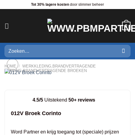
Ga
Tot 30% lagere kosten
door slimmer beheer
naar
inhoud
0
Zoeken
naar:
HOME
/
WERKKLEDING,BRANDVERTRAGENDE
KLEDING,BRANDVERTRAGENDE BROEKEN
4.5/5
Uitstekend
50+ reviews
012V Broek Corinto
Word Partner en krijg toegang tot (speciale) prijzen