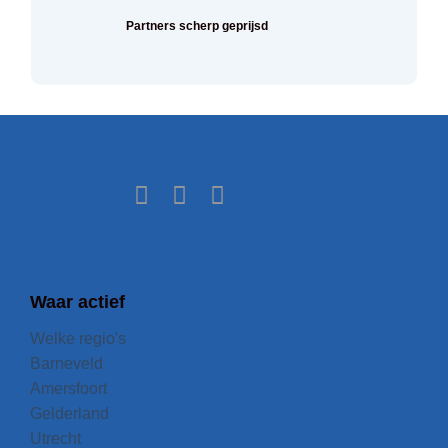
Partners scherp geprijsd
Waar actief
Welke regio's
Barneveld
Amersfoort
Gelderland
Utrecht