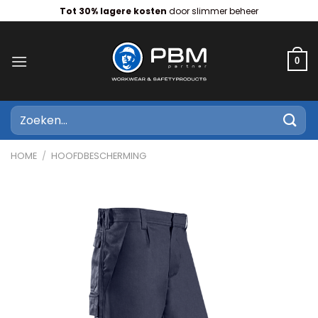
Ga
Tot 30% lagere kosten
door slimmer beheer
naar
inhoud
0
Zoeken
naar:
HOME
/
HOOFDBESCHERMING