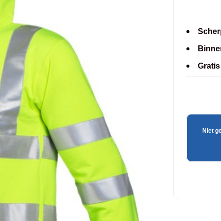
Scherp
Binne
Grati
Niet g