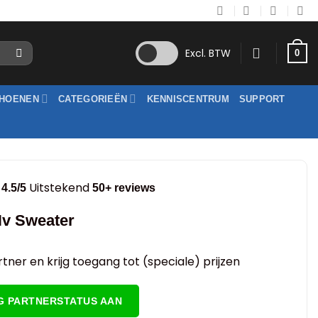
Excl. BTW
0
HOENEN
CATEGORIEËN
KENNISCENTRUM
SUPPORT
Uitstekend
4.5/5
50+ reviews
v Sweater
tner en krijg toegang tot (speciale) prijzen
G PARTNERSTATUS AAN