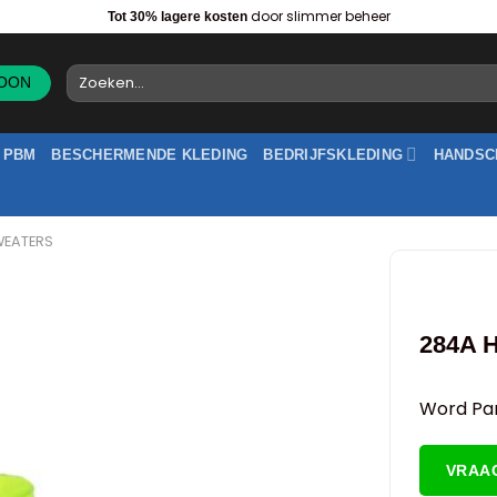
door slimmer beheer
Tot 30% lagere kosten
Zoeken
naar:
PBM
BESCHERMENDE KLEDING
BEDRIJFSKLEDING
HANDSC
WEATERS
284A H
Word Par
VRAA