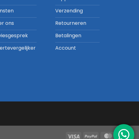
ensten
Verzending
er ons
Retourneren
viesgesprek
Betalingen
ertevergelijker
Account