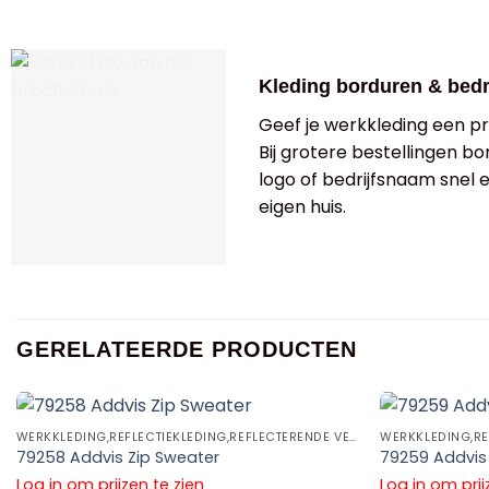
Kleding borduren & bed
Geef je werkkleding een pro
Bij grotere bestellingen bo
logo of bedrijfsnaam snel
eigen huis.
GERELATEERDE PRODUCTEN
WERKKLEDING,REFLECTIEKLEDING,REFLECTERENDE VESTEN EN SWEATERS
79258 Addvis Zip Sweater
79259 Addvis 
Log in om prijzen te zien
Log in om prij