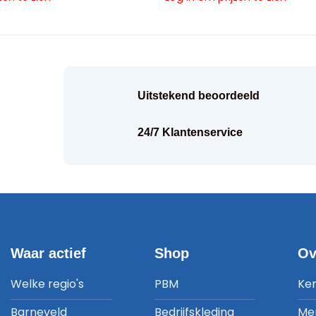
Uitstekend beoordeeld
24/7 Klantenservice
Waar actief
Shop
Ov
Welke regio's
PBM
Ke
Barneveld
Bedrijfskleding
Me