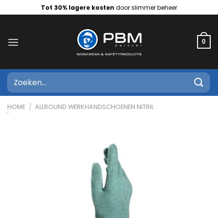
Ga
Tot 30% lagere kosten
door slimmer beheer
naar
inhoud
0
Zoeken
naar:
HOME
/
ALLROUND WERKHANDSCHOENEN NITRIL
WERKHANDSCHOENEN