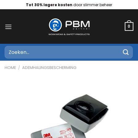
Ga
Tot 30% lagere kosten
door slimmer beheer
naar
inhoud
0
Zoeken
naar:
HOME
/
ADEMHALINGSBESCHERMING