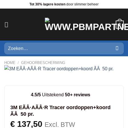
Ga
Tot 30% lagere kosten
door slimmer beheer
naar
inhoud
0
Zoeken
naar:
HOME
/
GEHOORBESCHERMING
4.5/5
Uitstekend
50+ reviews
3M EÃÂ·AÃÂ·R Tracer oordoppen+koord
ÃÂ 50 pr.
€
137,50
Excl. BTW