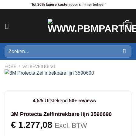
Ga
Tot 30% lagere kosten
door slimmer beheer
naar
inhoud
0
Zoeken
naar:
HOME
/
VALBEVEILIGING
4.5/5
Uitstekend
50+ reviews
3M Protecta Zelfintrekbare lijn 3590690
€
1.277,08
Excl. BTW