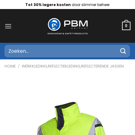
Ga
Tot 30% lagere kosten
door slimmer beheer
naar
inhoud
0
Zoeken
naar:
HOME
/
WERKKLEDING,REFLECTIEKLEDING,REFLECTERENDE JASSEN