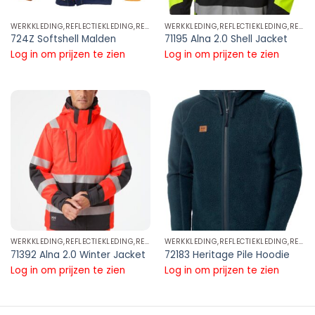
WERKKLEDING,REFLECTIEKLEDING,REFLECTERENDE JASSEN
WERKKLEDING,REFLECTIEKLEDING,REFLECTERENDE JASSEN
724Z Softshell Malden
71195 Alna 2.0 Shell Jacket
Log in om prijzen te zien
Log in om prijzen te zien
WERKKLEDING,REFLECTIEKLEDING,REFLECTERENDE JASSEN
WERKKLEDING,REFLECTIEKLEDING,REFLECTERENDE JASSEN
71392 Alna 2.0 Winter Jacket
72183 Heritage Pile Hoodie
Log in om prijzen te zien
Log in om prijzen te zien