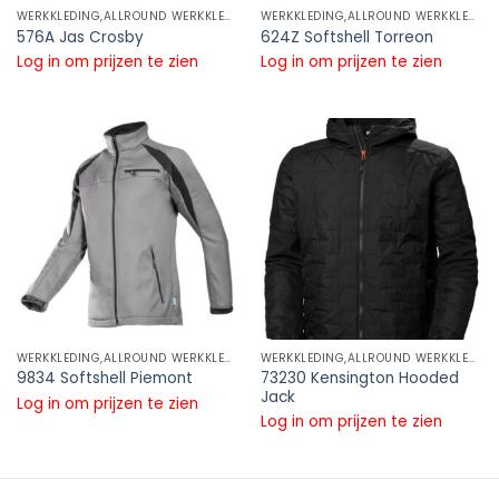
WERKKLEDING,ALLROUND WERKKLEDING,SOFTSHELL JASSEN
WERKKLEDING,ALLROUND WERKKLEDING,SOFTSHELL JASSEN
576A Jas Crosby
624Z Softshell Torreon
Log in om prijzen te zien
Log in om prijzen te zien
WERKKLEDING,ALLROUND WERKKLEDING,SOFTSHELL JASSEN
WERKKLEDING,ALLROUND WERKKLEDING,SOFTSHELL JASSEN
73230 Kensington Hooded
9834 Softshell Piemont
Jack
Log in om prijzen te zien
Log in om prijzen te zien