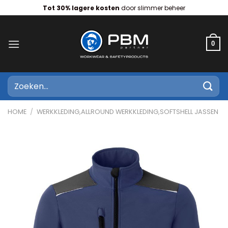
Ga
Tot 30% lagere kosten
door slimmer beheer
naar
inhoud
0
Zoeken
naar:
HOME
/
WERKKLEDING,ALLROUND WERKKLEDING,SOFTSHELL JASSEN