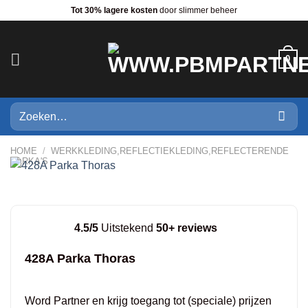
Ga
Tot 30% lagere kosten
door slimmer beheer
naar
inhoud
0
Zoeken
naar:
HOME
/
WERKKLEDING,REFLECTIEKLEDING,REFLECTERENDE
PARKA'S
4.5/5
Uitstekend
50+ reviews
428A Parka Thoras
Word Partner en krijg toegang tot (speciale) prijzen