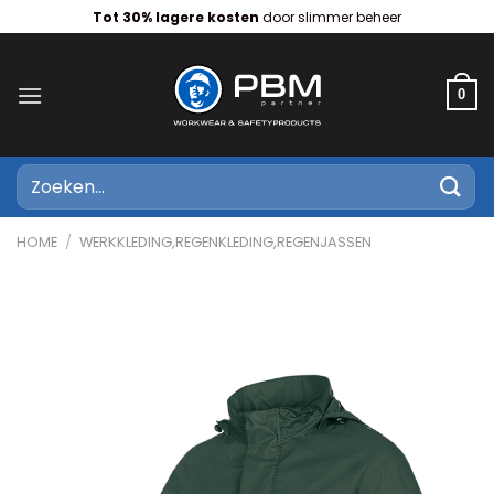
Ga
Tot 30% lagere kosten
door slimmer beheer
naar
inhoud
0
Zoeken
naar:
HOME
/
WERKKLEDING,REGENKLEDING,REGENJASSEN