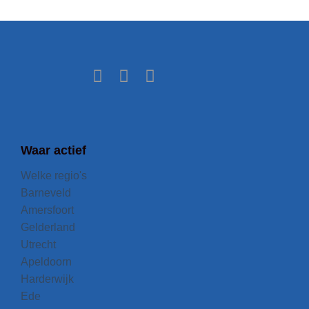
Waar actief
Welke regio's
Barneveld
Amersfoort
Gelderland
Utrecht
Apeldoorn
Harderwijk
Ede