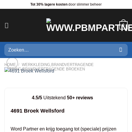
Ga
Tot 30% lagere kosten
door slimmer beheer
naar
inhoud
0
Zoeken
naar:
HOME
/
WERKKLEDING,BRANDVERTRAGENDE
KLEDING,BRANDVERTRAGENDE BROEKEN
4.5/5
Uitstekend
50+ reviews
4691 Broek Wellsford
Word Partner en krijg toegang tot (speciale) prijzen