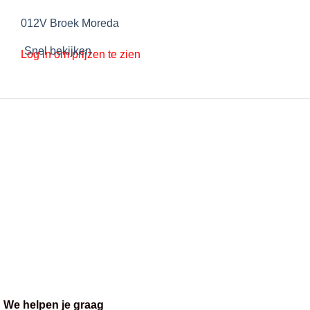
012V Broek Moreda
Snel bekijken
Log in om prijzen te zien
We helpen je graag