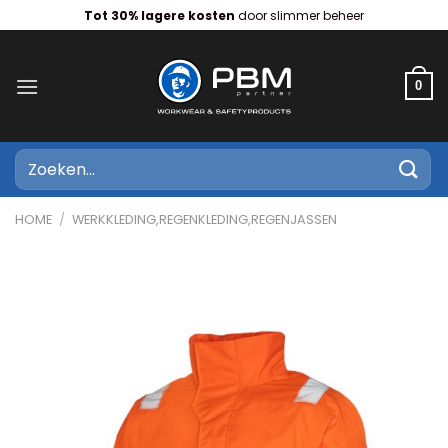
Ga
Tot 30% lagere kosten
door slimmer beheer
naar
inhoud
0
Zoeken
naar:
HOME
/
WERKKLEDING,REGENKLEDING,REGENJASSEN