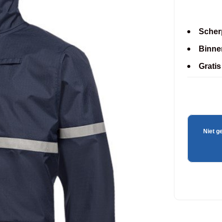
Scherp
Binne
Grati
Niet g