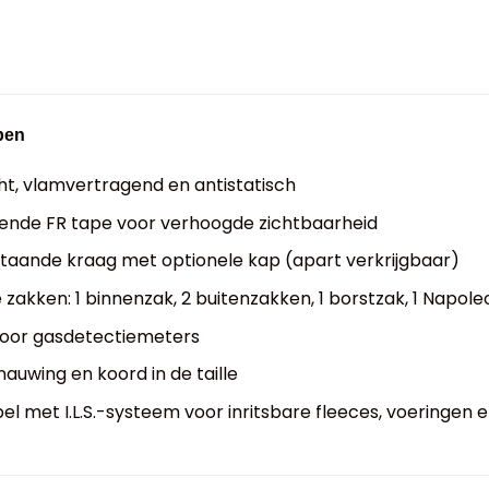
pen
t, vlamvertragend en antistatisch
ende FR tape voor verhoogde zichtbaarheid
aande kraag met optionele kap (apart verkrijgbaar)
zakken: 1 binnenzak, 2 buitenzakken, 1 borstzak, 1 Napol
voor gasdetectiemeters
uwing en koord in de taille
l met I.L.S.-systeem voor inritsbare fleeces, voeringen e