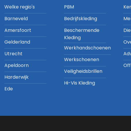
Welke regio's
PBM
Ke
Barneveld
Bedrijfskleding
Me
Amersfoort
Beschermende
Di
Kleding
Gelderland
Ov
Werkhandschoenen
Utrecht
Ad
Werkschoenen
Apeldoorn
Off
Veiligheidsbrillen
Harderwijk
Hi-Vis Kleding
Ede