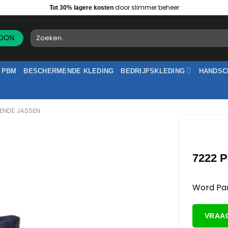
door slimmer beheer
Tot 30% lagere kosten
Zoeken
naar:
PBM
BESCHERMENDE KLEDING
BEDRIJFSKLEDING
HANDSC
ENDE JASSEN
7222 P
Word Par
VRAA