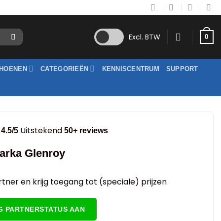
Excl. BTW
0
HOENEN
CATEGORIEËN
KENNISCENTRUM
SUPPORT
Uitstekend
4.5/5
50+ reviews
arka Glenroy
tner en krijg toegang tot (speciale) prijzen
G PARTNERSTATUS AAN