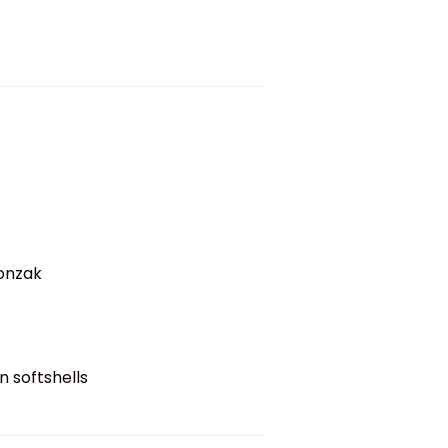
eonzak
n softshells