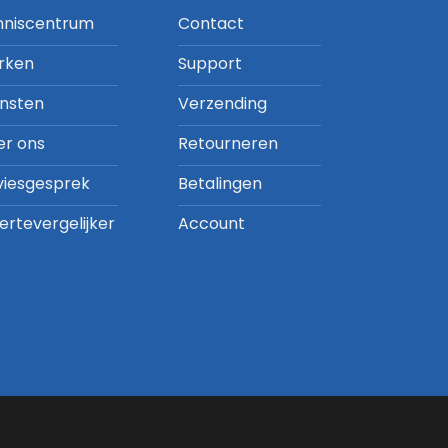
nniscentrum
Contact
rken
Support
ensten
Verzending
er ons
Retourneren
viesgesprek
Betalingen
ertevergelijker
Account