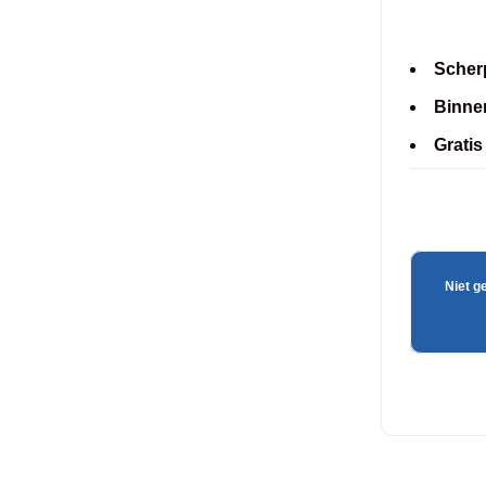
Scherp
Binne
Gratis
Niet g