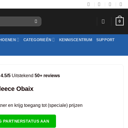
0
HOENEN
CATEGORIEËN
KENNISCENTRUM
SUPPORT
4.5/5
Uitstekend
50+ reviews
leece Obaix
er en krijg toegang tot (speciale) prijzen
G PARTNERSTATUS AAN