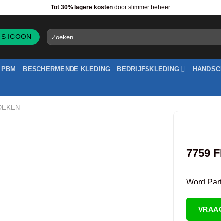
Tot 30% lagere kosten
door slimmer beheer
Zoeken
naar:
PBM
BESCHERMENDE KLEDING
BEDRIJFSKLEDING
HANDSC
OEKEN
7759 F
Word Partn
VRAA