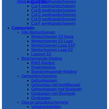
Terug naar winkel
Cut 3 Werkhandschoenen
Cut 4 werkhandschoenen
Cut B werkhandschoenen
Cut C werkhandschoenen
Cut D werkhandschoenen
Cut F werkhandschoenen
Categorieën
Alle Werkschoenen
Werkschoenen S3 Hoog
Werkschoenen S3 Laag
Werkschoenen Laag S1P
Werkschoenen Laag S2
Laarzen S3
Beschermende Kleding
RWS Kleding
Regenkleding
Brandvertragende Kleding
Gehoorbescherming
Gehoorkappen
Gehoorkap met hoofdbeugel
Gehoorkappen met Bluetooth
Oordoppen met Bluetooth
Oordoppen
Oog en gelaatbescherming
Veiligheidsbrillen