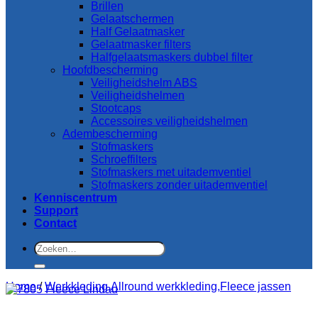
Brillen
Gelaatschermen
Half Gelaatmasker
Gelaatmasker filters
Halfgelaatsmaskers dubbel filter
Hoofdbescherming
Veiligheidshelm ABS
Veiligheidshelmen
Stootcaps
Accessoires veiligheidshelmen
Adembescherming
Stofmaskers
Schroeffilters
Stofmaskers met uitademventiel
Stofmaskers zonder uitademventiel
Kenniscentrum
Support
Contact
Zoeken
naar:
Home
/
Werkkleding,Allround werkkleding,Fleece jassen