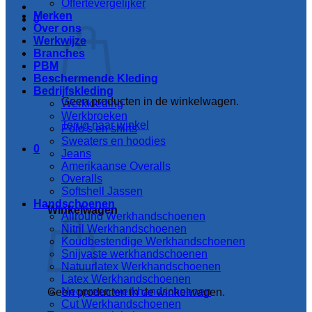
Offertevergelijker
Merken
0
Over ons
Werkwijze
Branches
PBM
Beschermende Kleding
Bedrijfskleding
Geen producten in de winkelwagen.
Werkkleding
Werkbroeken
Terug naar winkel
Polo’s en shirts
Sweaters en hoodies
0
Jeans
Amerikaanse Overalls
Overalls
Softshell Jassen
Handschoenen
Winkelwagen
Allround Werkhandschoenen
Nitril Werkhandschoenen
Koudbestendige Werkhandschoenen
Snijvaste werkhandschoenen
Natuurlatex Werkhandschoenen
Latex Werkhandschoenen
Neopreen werkhandschoenen
Geen producten in de winkelwagen.
Cut Werkhandschoenen