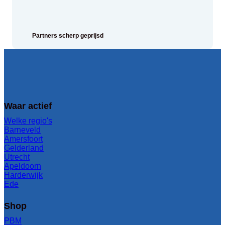
Partners scherp geprijsd
Waar actief
Welke regio's
Barneveld
Amersfoort
Gelderland
Utrecht
Apeldoorn
Harderwijk
Ede
Shop
PBM