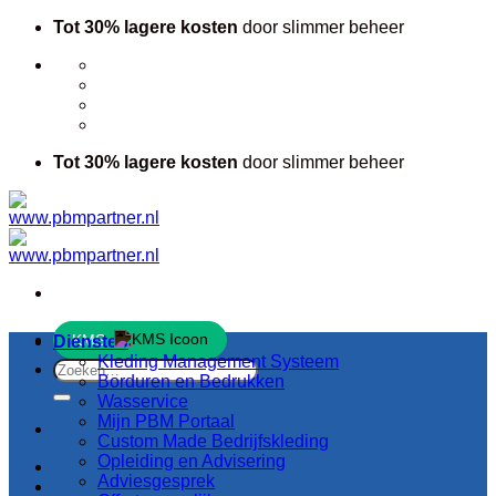
Ga
Tot 30% lagere kosten
door slimmer beheer
naar
inhoud
Tot 30% lagere kosten
door slimmer beheer
KMS
Diensten
Kleding Management Systeem
Zoeken
Borduren en Bedrukken
naar:
Wasservice
Mijn PBM Portaal
Custom Made Bedrijfskleding
Opleiding en Advisering
Adviesgesprek