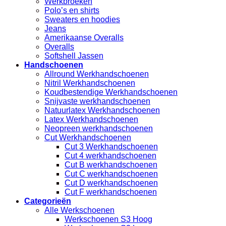
Werkbroeken
Polo’s en shirts
Sweaters en hoodies
Jeans
Amerikaanse Overalls
Overalls
Softshell Jassen
Handschoenen
Allround Werkhandschoenen
Nitril Werkhandschoenen
Koudbestendige Werkhandschoenen
Snijvaste werkhandschoenen
Natuurlatex Werkhandschoenen
Latex Werkhandschoenen
Neopreen werkhandschoenen
Cut Werkhandschoenen
Cut 3 Werkhandschoenen
Cut 4 werkhandschoenen
Cut B werkhandschoenen
Cut C werkhandschoenen
Cut D werkhandschoenen
Cut F werkhandschoenen
Categorieën
Alle Werkschoenen
Werkschoenen S3 Hoog