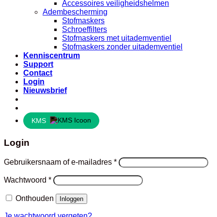
Accessoires veiligheidshelmen
Adembescherming
Stofmaskers
Schroeffilters
Stofmaskers met uitademventiel
Stofmaskers zonder uitademventiel
Kenniscentrum
Support
Contact
Login
Nieuwsbrief
KMS
Login
Vereist
Gebruikersnaam of e-mailadres
*
Vereist
Wachtwoord
*
Onthouden
Inloggen
Je wachtwoord vergeten?