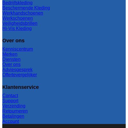
Bedrijfskleding
Beschermende Kleding
Werkhandschoenen
Werkschoenen
Veiligheidsbrillen
Hi-Vis Kleding
Over ons
Kenniscentrum
Merken
Diensten
Over ons
Adviesgesprek
Offertevergelijker
Klantenservice
Contact
Support
Verzending
Retourneren
Betalingen
Account