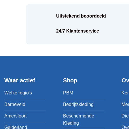
Uitstekend beoordeeld
k
24/7 Klantenservice
Waar actief
Shop
Ov
Welke regio's
PBM
Ken
Barneveld
Bedrijfskleding
Me
Amersfoort
Beschermende
Die
Kleding
Gelderland
Ove