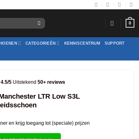
0
HOENEN
CATEGORIEËN
KENNISCENTRUM
SUPPORT
4.5/5
Uitstekend
50+ reviews
Manchester LTR Low S3L
heidsschoen
er en krijg toegang tot (speciale) prijzen