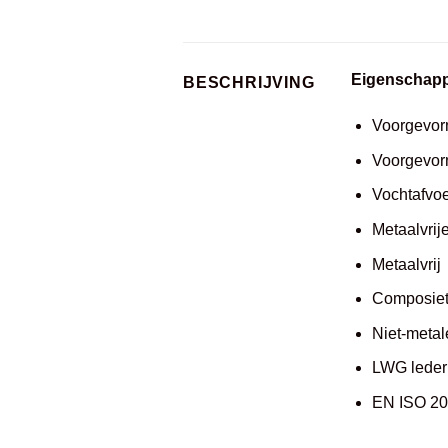
Eigenschap
BESCHRIJVING
Voorgevor
Voorgevor
Vochtafvo
Metaalvri
Metaalvrij
Composiet
Niet-meta
LWG leder
EN ISO 2