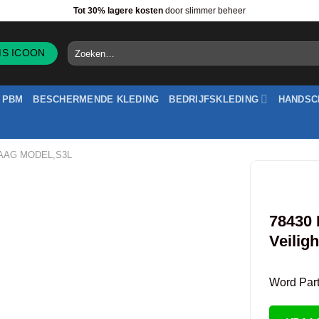
Tot 30% lagere kosten
door slimmer beheer
Zoeken
naar:
PBM
BESCHERMENDE KLEDING
BEDRIJFSKLEDING
HANDSC
AAG MODEL,S3L
78430 
Veilig
Word Partn