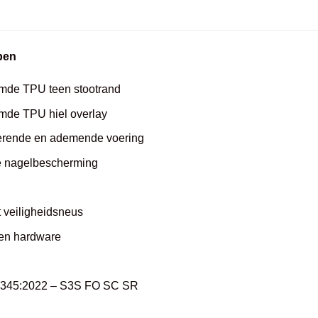
pen
mde TPU teen stootrand
mde TPU hiel overlay
erende en ademende voering
je nagelbescherming
 veiligheidsneus
len hardware
0345:2022 – S3S FO SC SR