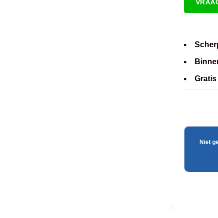
VRAA
Scherp
Binne
Gratis
Niet g