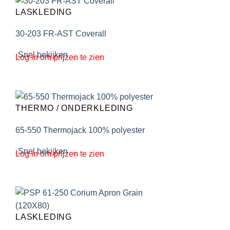
LASKLEDING
30-203 FR-AST Coverall
Snel bekijken
Log in om prijzen te zien
THERMO / ONDERKLEDING
65-550 Thermojack 100% polyester
Snel bekijken
Log in om prijzen te zien
LASKLEDING