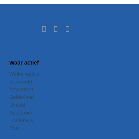
Waar actief
Welke regio's
Barneveld
Amersfoort
Gelderland
Utrecht
Apeldoorn
Harderwijk
Ede