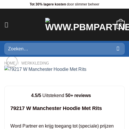
Ga
Tot 30% lagere kosten
door slimmer beheer
naar
inhoud
0
Zoeken
naar:
HOME
/
WERKKLEDING
4.5/5
Uitstekend
50+ reviews
79217 W Manchester Hoodie Met Rits
Word Partner en krijg toegang tot (speciale) prijzen