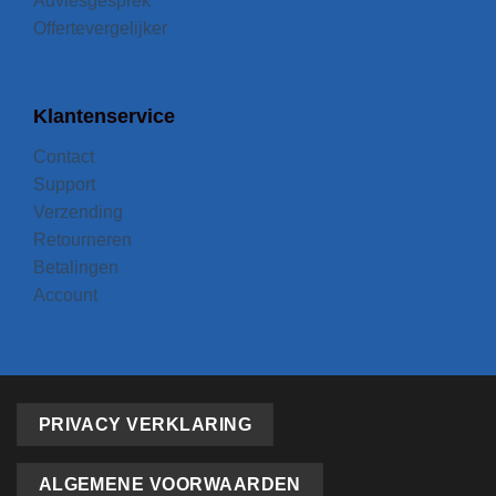
Adviesgesprek
Offertevergelijker
Klantenservice
Contact
Support
Verzending
Retourneren
Betalingen
Account
PRIVACY VERKLARING
ALGEMENE VOORWAARDEN