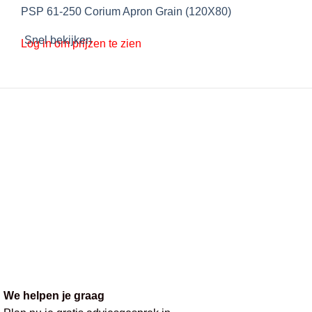
PSP 61-250 Corium Apron Grain (120X80)
Snel bekijken
Log in om prijzen te zien
We helpen je graag