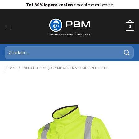
Ga
Tot 30% lagere kosten
door slimmer beheer
naar
inhoud
0
Zoeken
naar:
HOME
/
WERKKLEDING,BRANDVERTRAGENDE REFLECTIE
KLEDING,BRANDVERTRAGENDE REFLECTIE JASSEN