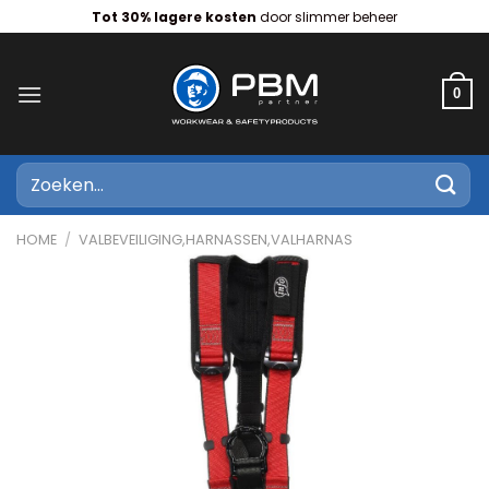
Ga
Tot 30% lagere kosten
door slimmer beheer
naar
inhoud
0
Zoeken
naar:
HOME
/
VALBEVEILIGING,HARNASSEN,VALHARNAS