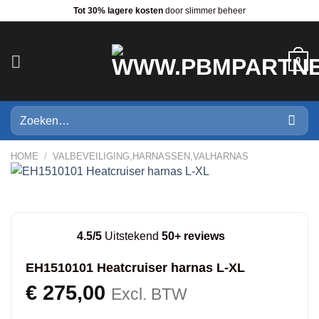
Ga
Tot 30% lagere kosten
door slimmer beheer
naar
inhoud
0
Zoeken
naar:
HOME
/
VALBEVEILIGING,HARNASSEN,VALHARNAS
4.5/5
Uitstekend
50+ reviews
EH1510101 Heatcruiser harnas L-XL
€
275,00
Excl. BTW