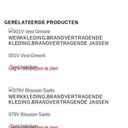
GERELATEERDE PRODUCTEN
WERKKLEDING,BRANDVERTRAGENDE
KLEDING,BRANDVERTRAGENDE JASSEN
001V Vest Gimont
Snel bekijken
Log in om prijzen te zien
WERKKLEDING,BRANDVERTRAGENDE
KLEDING,BRANDVERTRAGENDE JASSEN
079V Blouson Sartis
Snel bekijken
Log in om prijzen te zien