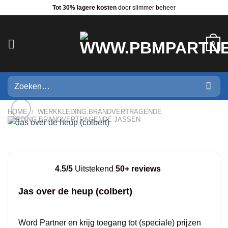
Ga
Tot 30% lagere kosten
door slimmer beheer
naar
inhoud
0
Zoeken
naar:
HOME
/
WERKKLEDING,BRANDVERTRAGENDE
KLEDING,BRANDVERTRAGENDE JASSEN
4.5/5
Uitstekend
50+ reviews
Jas over de heup (colbert)
Word Partner en krijg toegang tot (speciale) prijzen