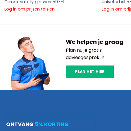
Climax safety glasses 597-I
Univet v.bril 5
Log in om prijzen te zien
Log in om prij
We helpen je graag
Plan nu je gratis
adviesgesprek in
PLAN HET HIER
ONTVANG
5% KORTING