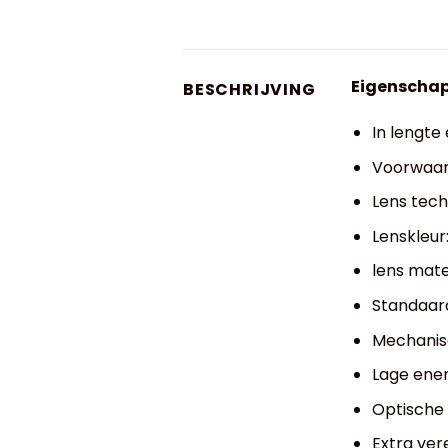
Eigenscha
BESCHRIJVING
In lengte
Voorwaard
Lens tech
Lenskleur
lens mate
Standaard
Mechanis
Lage ener
Optische 
Extra ver