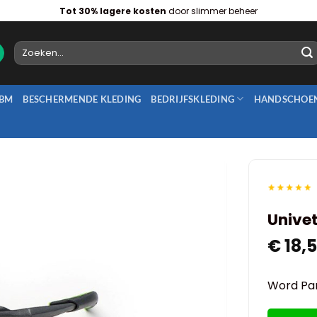
Tot 30% lagere kosten
door slimmer beheer
Zoeken
naar:
BM
BESCHERMENDE KLEDING
BEDRIJFSKLEDING
HANDSCHOE
Univet
€
18,
Word Par