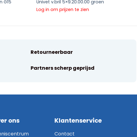
en G15
Univet v.bril 5×9.20.00.00 groen
Log in om prijzen te zien
Retourneerbaar
Partners scherp geprijsd
er ons
Klantenservice
nniscentrum
Contact