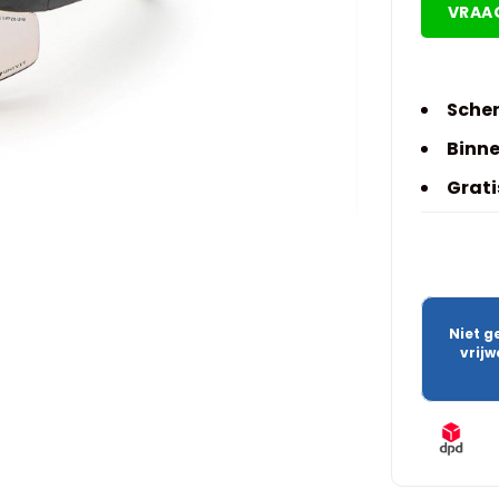
VRAA
Scher
Binne
Grati
Niet g
vrij