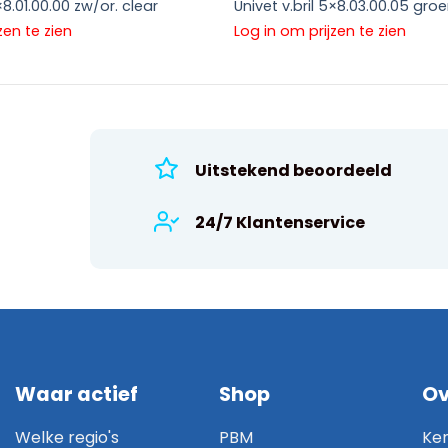
×8.01.00.00 zw/or. clear
Univet v.bril 5×8.03.00.05 gro
zen te zien
Log in om prijzen te zien
Uitstekend beoordeeld
24/7 Klantenservice
Waar actief
Shop
Ov
Welke regio's
PBM
Ke