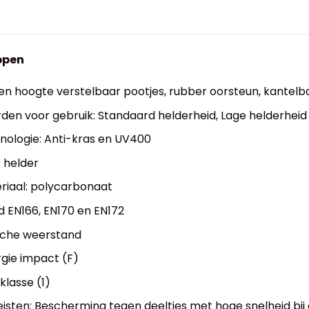
ppen
 en hoogte verstelbaar pootjes, rubber oorsteun, kantelb
en voor gebruik: Standaard helderheid, Lage helderheid
nologie: Anti-kras en UV400
: helder
riaal: polycarbonaat
 EN166, EN170 en EN172
che weerstand
gie impact (F)
klasse (1)
eisten: Bescherming tegen deeltjes met hoge snelheid b