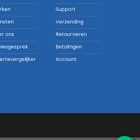
rken
Support
ensten
Verzending
er ons
Retourneren
viesgesprek
Betalingen
ertevergelijker
Account