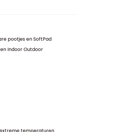
are pootjes en SoftPad
 en Indoor Outdoor
ij extreme temperaturen