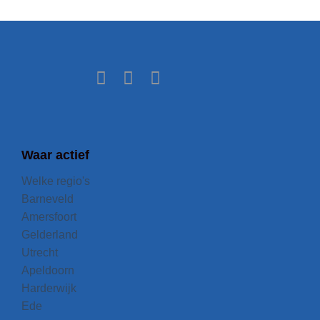
Waar actief
Welke regio's
Barneveld
Amersfoort
Gelderland
Utrecht
Apeldoorn
Harderwijk
Ede