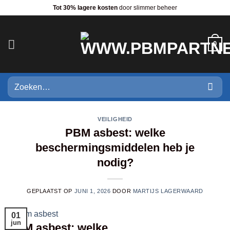
Ga
Tot 30% lagere kosten
door slimmer beheer
naar
inhoud
0
Zoeken
naar:
VEILIGHEID
PBM asbest: welke
beschermingsmiddelen heb je
nodig?
GEPLAATST OP
JUNI 1, 2026
DOOR
MARTIJS LAGERWAARD
01
jun
PBM asbest: welke