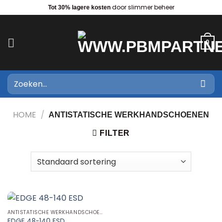
Ga
door slimmer beheer
Tot 30% lagere kosten
naar
inhoud
0
Zoeken
naar:
HOME
/
ANTISTATISCHE WERKHANDSCHOENEN
FILTER
ANTISTATISCHE WERKHANDSCHOENEN
EDGE 48-140 ESD