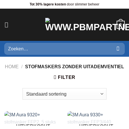
Ga
Tot 30% lagere kosten
door slimmer beheer
naar
inhoud
0
Zoeken
naar:
HOME
/
STOFMASKERS ZONDER UITADEMVENTIEL
FILTER
UITVERKOCHT
UITVERKOCHT