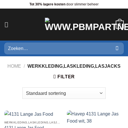
Ga
Tot 30% lagere kosten
door slimmer beheer
naar
inhoud
0
Zoeken
naar:
HOME
/
WERKKLEDING,LASKLEDING,LASJACKS
FILTER
WERKKLEDING,LASKLEDING,LASJACKS
4131 Lange Jas Food