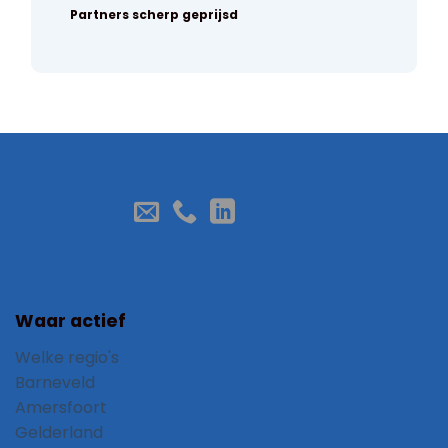
Partners scherp geprijsd
Waar actief
Welke regio's
Barneveld
Amersfoort
Gelderland