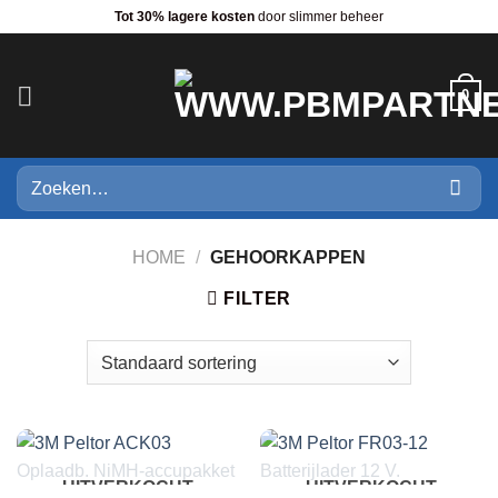
Ga
Tot 30% lagere kosten
door slimmer beheer
naar
inhoud
0
Zoeken
naar:
HOME
/
GEHOORKAPPEN
FILTER
UITVERKOCHT
UITVERKOCHT