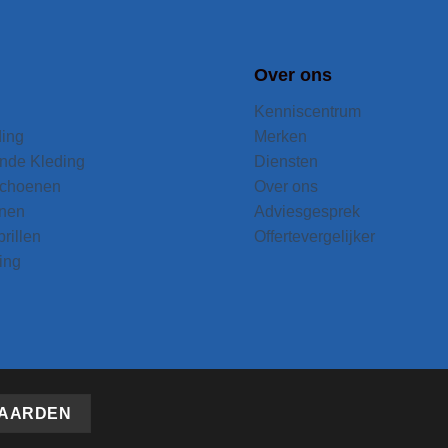
Over ons
Kenniscentrum
ding
Merken
nde Kleding
Diensten
choenen
Over ons
nen
Adviesgesprek
rillen
Offertevergelijker
ing
AARDEN