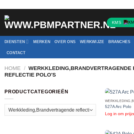
Ga
naar
inhoud
KMS
DIENSTEN
MERKEN
OVER ONS
WERKWIJZE
BRANCHES
CONTACT
HOME
/
WERKKLEDING,BRANDVERTRAGENDE R
REFLECTIE POLO'S
PRODUCTCATEGORIEËN
527A Arc Polo
Log in om prijz