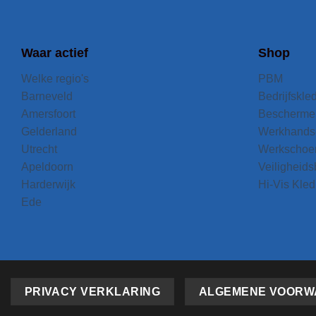
Waar actief
Shop
Welke regio's
PBM
Barneveld
Bedrijfskle
Amersfoort
Bescherme
Gelderland
Werkhands
Utrecht
Werkschoe
Apeldoorn
Veiligheidsb
Harderwijk
Hi-Vis Kled
Ede
PRIVACY VERKLARING
ALGEMENE VOORW