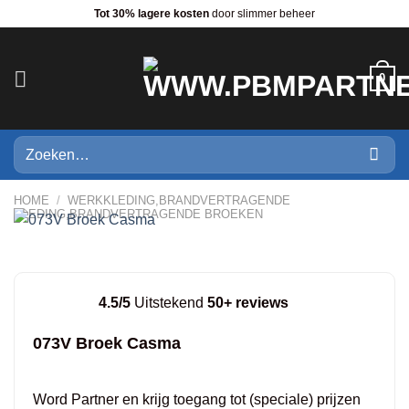
Ga
Tot 30% lagere kosten
door slimmer beheer
naar
inhoud
0
Zoeken
naar:
HOME
/
WERKKLEDING,BRANDVERTRAGENDE
KLEDING,BRANDVERTRAGENDE BROEKEN
4.5/5
Uitstekend
50+ reviews
073V Broek Casma
Word Partner en krijg toegang tot (speciale) prijzen