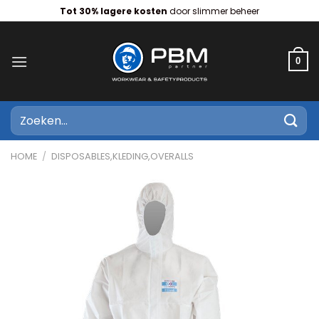
Ga
Tot 30% lagere kosten
door slimmer beheer
naar
inhoud
0
Zoeken
naar:
HOME
/
DISPOSABLES,KLEDING,OVERALLS