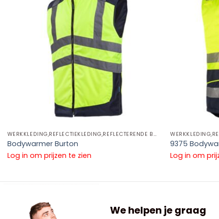
WERKKLEDING,REFLECTIEKLEDING,REFLECTERENDE BODYWARMERS
Bodywarmer Burton
9375 Bodywar
Log in om prijzen te zien
Log in om prij
We helpen je graag