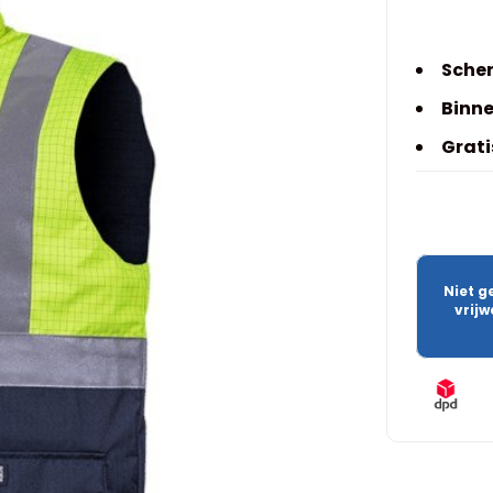
Scher
Binne
Grati
Niet g
vrij