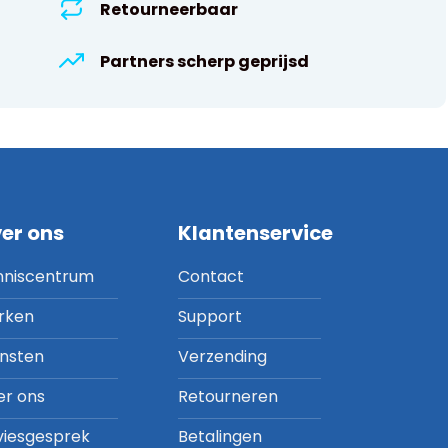
Retourneerbaar
Partners scherp geprijsd
er ons
Klantenservice
nniscentrum
Contact
rken
Support
ensten
Verzending
er ons
Retourneren
viesgesprek
Betalingen