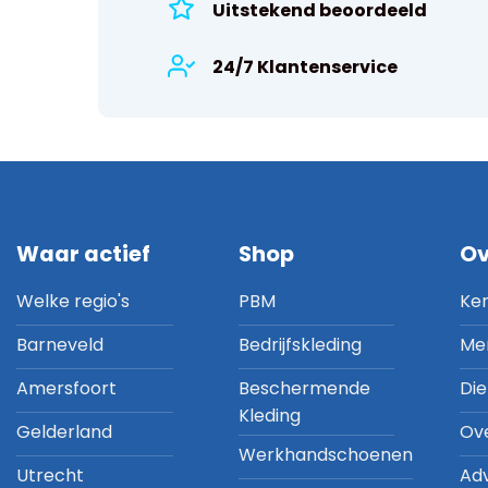
Uitstekend beoordeeld
24/7 Klantenservice
Waar actief
Shop
Ov
Welke regio's
PBM
Ke
Barneveld
Bedrijfskleding
Me
Amersfoort
Beschermende
Di
Kleding
Gelderland
Ov
Werkhandschoenen
Utrecht
Ad