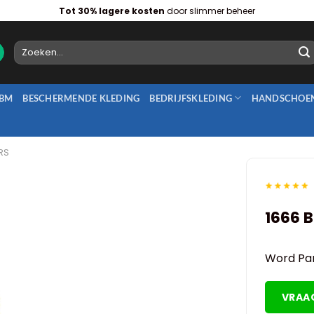
Tot 30% lagere kosten
door slimmer beheer
Zoeken
naar:
BM
BESCHERMENDE KLEDING
BEDRIJFSKLEDING
HANDSCHOE
RS
1666 
Word Par
VRAA