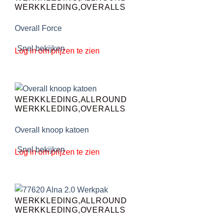
WERKKLEDING,OVERALLS
Overall Force
Snel bekijken
Log in om prijzen te zien
WERKKLEDING,ALLROUND
WERKKLEDING,OVERALLS
Overall knoop katoen
Snel bekijken
Log in om prijzen te zien
WERKKLEDING,ALLROUND
WERKKLEDING,OVERALLS