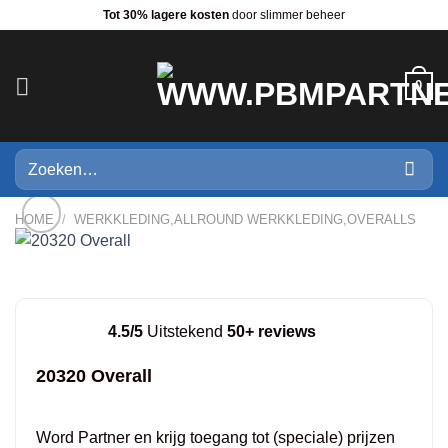
Ga
Tot 30% lagere kosten
door slimmer beheer
naar
inhoud
0
Zoeken
naar:
HOME
/
WERKKLEDING,ALLROUND WERKKLEDING,OVERALLS
4.5/5
Uitstekend
50+ reviews
20320 Overall
Word Partner en krijg toegang tot (speciale) prijzen