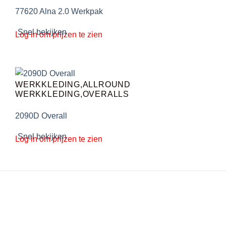
77620 Alna 2.0 Werkpak
Snel bekijken
Log in om prijzen te zien
WERKKLEDING,ALLROUND
WERKKLEDING,OVERALLS
2090D Overall
Snel bekijken
Log in om prijzen te zien