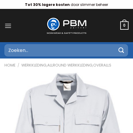
Ga
Tot 30% lagere kosten
door slimmer beheer
naar
inhoud
0
Zoeken
naar:
HOME
/
WERKKLEDING,ALLROUND WERKKLEDING,OVERALLS