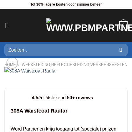
Ga
Tot 30% lagere kosten
door slimmer beheer
naar
inhoud
0
Zoeken
naar:
HOME
/
WERKKLEDING,REFLECTIEKLEDING,VERKEERSVESTEN
4.5/5
Uitstekend
50+ reviews
308A Waistcoat Raufar
Word Partner en krijg toegang tot (speciale) prijzen