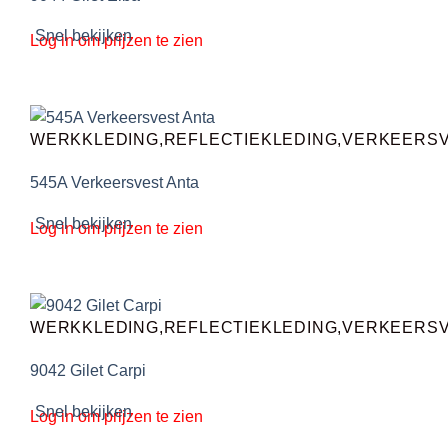
Snel bekijken
Log in om prijzen te zien
WERKKLEDING,REFLECTIEKLEDING,VERKEERS
545A Verkeersvest Anta
Snel bekijken
Log in om prijzen te zien
WERKKLEDING,REFLECTIEKLEDING,VERKEERS
9042 Gilet Carpi
Snel bekijken
Log in om prijzen te zien