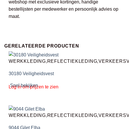
webshop met exclusieve kortingen, handige
bestellijsten per medewerker en persoonlijk advies op
maat.
GERELATEERDE PRODUCTEN
WERKKLEDING,REFLECTIEKLEDING,VERKEERS
30180 Veiligheidsvest
Snel bekijken
Log in om prijzen te zien
WERKKLEDING,REFLECTIEKLEDING,VERKEERS
9044 Gilet Elba