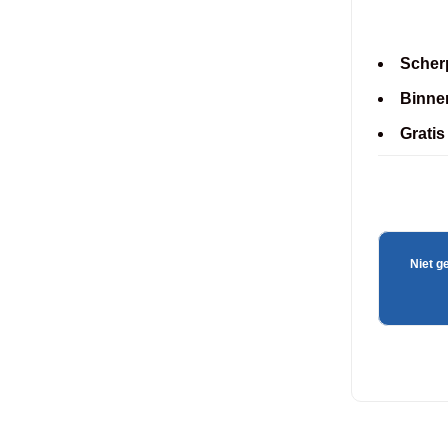
Scherp
Binne
Gratis
Niet g