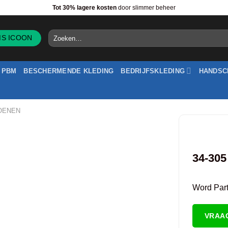
Tot 30% lagere kosten
door slimmer beheer
Zoeken
naar:
PBM
BESCHERMENDE KLEDING
BEDRIJFSKLEDING
HANDSC
OENEN
34-305
Word Partn
VRAA