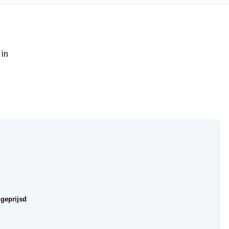
 in
 geprijsd