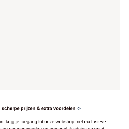
scherpe prijzen & extra voordelen
->
unt krijg je toegang tot onze webshop met exclusieve
jsten per medewerker en persoonlijk advies op maat.