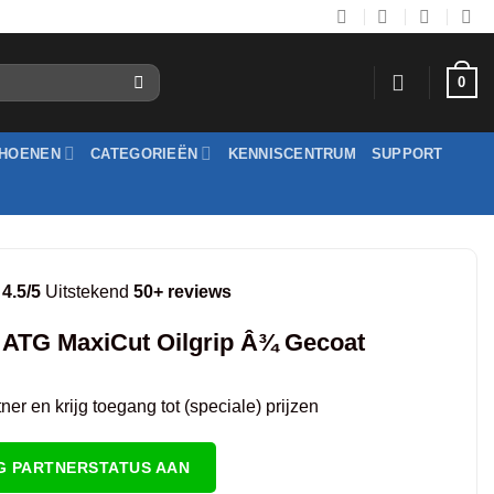
0
HOENEN
CATEGORIEËN
KENNISCENTRUM
SUPPORT
4.5/5
Uitstekend
50+ reviews
 ATG MaxiCut Oilgrip Â¾ Gecoat
er en krijg toegang tot (speciale) prijzen
G PARTNERSTATUS AAN