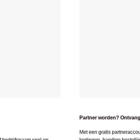
Partner worden? Ontvang 
Met een gratis partneracco
of bedrijfsnaam snel en
kortingen, handige bestelli