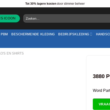
Tot 30% lagere kosten
door slimmer beheer
Zoeken
naar:
PBM
BESCHERMENDE KLEDING
BEDRIJFSKLEDING
HANDSC
O'S EN SHIRTS
3880 P
Word Partn
VRAA