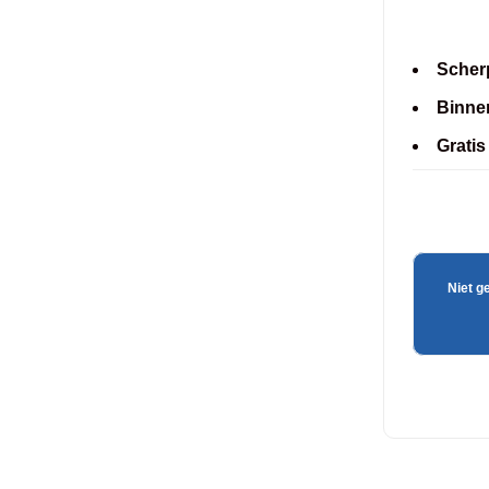
Scherp
Binne
Gratis
Niet g