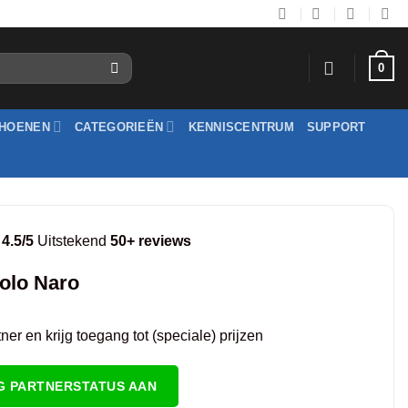
0
HOENEN
CATEGORIEËN
KENNISCENTRUM
SUPPORT
4.5/5
Uitstekend
50+ reviews
olo Naro
er en krijg toegang tot (speciale) prijzen
G PARTNERSTATUS AAN