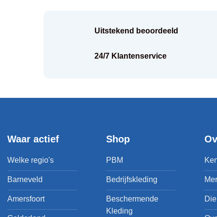
Uitstekend beoordeeld
k
24/7 Klantenservice
Waar actief
Shop
Ov
Welke regio's
PBM
Ken
Barneveld
Bedrijfskleding
Me
Amersfoort
Beschermende
Die
Kleding