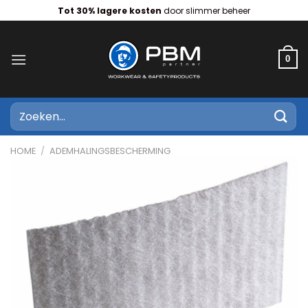
Ga
Tot 30% lagere kosten
door slimmer beheer
naar
inhoud
0
Zoeken
naar:
HOME
/
ADEMHALINGSBESCHERMING