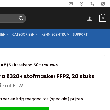
0
NEN
CATEGORIEËN
KENNISCENTRUM
SUPPORT
4.5/5
Uitstekend
50+ reviews
a 9320+ stofmasker FFP2, 20 stuks
8
Excl. BTW
tner en krijg toegang tot (speciale) prijzen