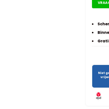
VRAA
Scher
Binne
Grati
Niet g
vrij