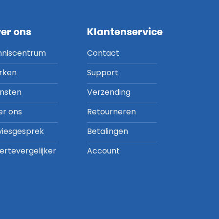
er ons
Klantenservice
nniscentrum
Contact
rken
Support
ensten
Verzending
er ons
Retourneren
viesgesprek
Betalingen
ertevergelijker
Account