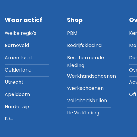
Waar actief
Shop
Ov
Welke regio's
PBM
Ke
Barneveld
Bedrijfskleding
Me
Amersfoort
Beschermende
Di
Kleding
Gelderland
Ov
Werkhandschoenen
Utrecht
Ad
Werkschoenen
Apeldoorn
Off
Veiligheidsbrillen
Harderwijk
Hi-Vis Kleding
Ede