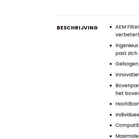
AEM Filte
BESCHRIJVING
verbeter
Ingenieus
past zich
Gebogen 
Innovatie
Bovenpane
het boven
Hoofdban
Individue
Compatib
Maximale 