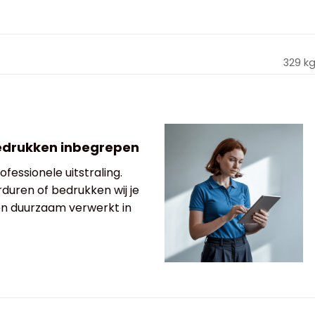
329 k
edrukken inbegrepen
fessionele uitstraling.
rduren of bedrukken wij je
 en duurzaam verwerkt in