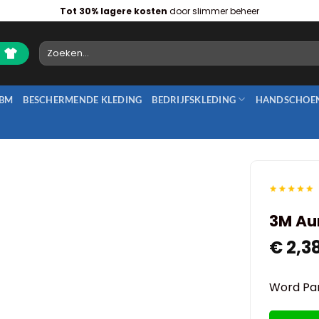
Tot 30% lagere kosten
door slimmer beheer
Zoeken
naar:
BM
BESCHERMENDE KLEDING
BEDRIJFSKLEDING
HANDSCHOE
3M Aur
€
2,3
Word Par