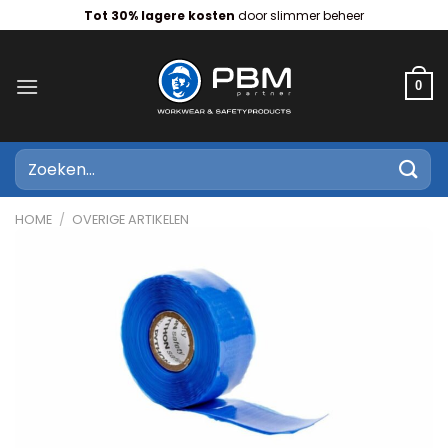
Ga
Tot 30% lagere kosten
door slimmer beheer
naar
inhoud
0
Zoeken
naar:
HOME
/
OVERIGE ARTIKELEN