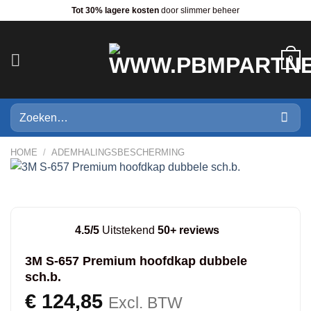
Ga
Tot 30% lagere kosten
door slimmer beheer
naar
inhoud
0
Zoeken
naar:
HOME
/
ADEMHALINGSBESCHERMING
4.5/5
Uitstekend
50+ reviews
3M S-657 Premium hoofdkap dubbele
sch.b.
€
124,85
Excl. BTW