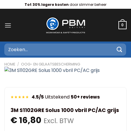
Ga
Tot 30% lagere kosten
door slimmer beheer
naar
inhoud
0
Zoeken
naar:
HOME
/
OOG- EN GELAATSBESCHERMING
4.5/5
Uitstekend
50+ reviews
3M S1102GRE Solus 1000 vbril PC/AC grijs
€
16,80
Excl. BTW