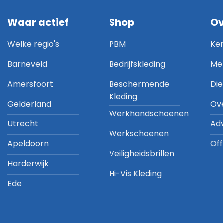
Waar actief
Shop
Ov
Welke regio's
PBM
Ke
Barneveld
Bedrijfskleding
Me
Amersfoort
Beschermende
Di
Kleding
Gelderland
Ov
Werkhandschoenen
Utrecht
Ad
Werkschoenen
Apeldoorn
Off
Veiligheidsbrillen
Harderwijk
Hi-Vis Kleding
Ede