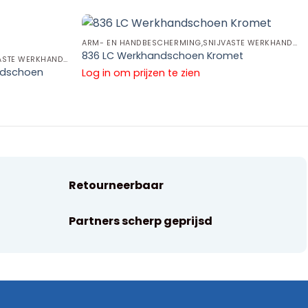
ARM- EN HANDBESCHERMING,SNIJVASTE WERKHANDSCHOENEN,CUT D WERKHANDSCHOENEN
836 LC Werkhandschoen Kromet
ARM- EN HANDBESCHERMING,SNIJVASTE WERKHANDSCHOENEN,CUT D WERKHANDSCHOENEN
ndschoen
Log in om prijzen te zien
Retourneerbaar
Partners scherp geprijsd