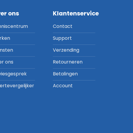
er ons
Klantenservice
nniscentrum
Contact
rken
Support
ensten
Verzending
er ons
Retourneren
viesgesprek
Betalingen
ertevergelijker
Account