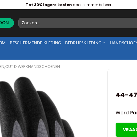
Tot 30% lagere kosten
door slimmer beheer
Zoeken
naar:
BM
BESCHERMENDE KLEDING
BEDRIJFSKLEDING
HANDSCHOE
EN,CUT D WERKHANDSCHOENEN
44-47
Word Par
VRAA