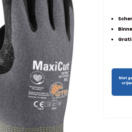
Scher
Binne
Grati
Niet g
vrij