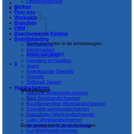
Offertevergelijker
Merken
0
Over ons
Werkwijze
Branches
PBM
Beschermende Kleding
Bedrijfskleding
Geen producten in de winkelwagen.
Werkkleding
Werkbroeken
Terug naar winkel
Polo’s en shirts
Sweaters en hoodies
0
Jeans
Amerikaanse Overalls
Overalls
Softshell Jassen
Handschoenen
Winkelwagen
Allround Werkhandschoenen
Nitril Werkhandschoenen
Koudbestendige Werkhandschoenen
Snijvaste werkhandschoenen
Natuurlatex Werkhandschoenen
Latex Werkhandschoenen
Neopreen werkhandschoenen
Geen producten in de winkelwagen.
Cut Werkhandschoenen