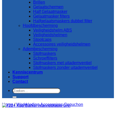
Brillen
Gelaatschermen
Half Gelaatmasker
Gelaatmasker filters
Halfgelaatsmaskers dubbel filter
Hoofdbescherming
Veiligheidshelm ABS
Veiligheidshelmen
Stootcaps
Accessoires veiligheidshelmen
Adembescherming
Stofmaskers
Schroeffilters
Stofmaskers met uitademventiel
Stofmaskers zonder uitademventiel
Kenniscentrum
Support
Contact
Zoeken
naar:
Home
/
Werkkleding,Accessoires,Capuchon