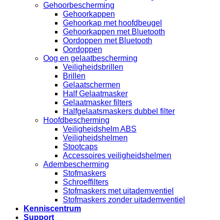
Gehoorbescherming
Gehoorkappen
Gehoorkap met hoofdbeugel
Gehoorkappen met Bluetooth
Oordoppen met Bluetooth
Oordoppen
Oog en gelaatbescherming
Veiligheidsbrillen
Brillen
Gelaatschermen
Half Gelaatmasker
Gelaatmasker filters
Halfgelaatsmaskers dubbel filter
Hoofdbescherming
Veiligheidshelm ABS
Veiligheidshelmen
Stootcaps
Accessoires veiligheidshelmen
Adembescherming
Stofmaskers
Schroeffilters
Stofmaskers met uitademventiel
Stofmaskers zonder uitademventiel
Kenniscentrum
Support