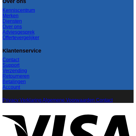
Over ons
Kenniscentrum
Merken
Diensten
Over ons
Adviesgesprek
Offertevergelijker
Klantenservice
Contact
Support
Verzending
Retourneren
Betalingen
Account
Privacy Verklaring
Algemene Voorwaarden
Contact