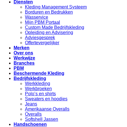
Diensten
Kleding Management Systeem
Borduren en Bedrukken
Wasservice
Mijn PBM Portaal
Custom Made Bedrijfskleding
Opleiding en Advisering
Adviesgesprek
Offertevergelijker
Merken
Over ons
Werkwijze
Branches
PBM
Beschermende Kleding
Bedrijfskleding
Werkkleding
Werkbroeken
Polo’s en shirts
Sweaters en hoodies
Jeans
Amerikaanse Overalls
Overalls
Softshell Jassen
Handschoenen