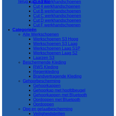
Terug naar winkel
Cut 3 Werkhandschoenen
Cut 4 werkhandschoenen
Cut B werkhandschoenen
Cut C werkhandschoenen
Cut D werkhandschoenen
Cut F werkhandschoenen
Categorieën
Alle Werkschoenen
Werkschoenen S3 Hoog
Werkschoenen S3 Laag
Werkschoenen Laag S1P
Werkschoenen Laag S2
Laarzen S3
Beschermende Kleding
RWS Kleding
Regenkleding
Brandvertragende Kleding
Gehoorbescherming
Gehoorkappen
Gehoorkap met hoofdbeugel
Gehoorkappen met Bluetooth
Oordoppen met Bluetooth
Oordoppen
Oog en gelaatbescherming
Veiligheidsbrillen