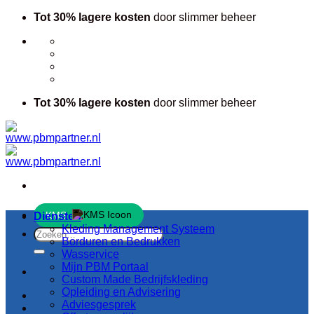
Ga
Tot 30% lagere kosten
door slimmer beheer
naar
inhoud
Tot 30% lagere kosten
door slimmer beheer
KMS
Diensten
Kleding Management Systeem
Zoeken
Borduren en Bedrukken
naar:
Wasservice
Mijn PBM Portaal
Custom Made Bedrijfskleding
Opleiding en Advisering
Adviesgesprek