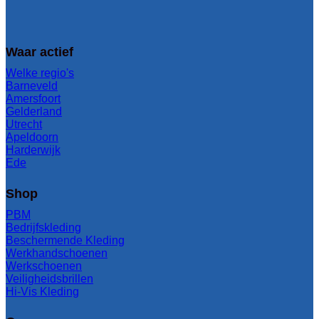
Waar actief
Welke regio's
Barneveld
Amersfoort
Gelderland
Utrecht
Apeldoorn
Harderwijk
Ede
Shop
PBM
Bedrijfskleding
Beschermende Kleding
Werkhandschoenen
Werkschoenen
Veiligheidsbrillen
Hi-Vis Kleding