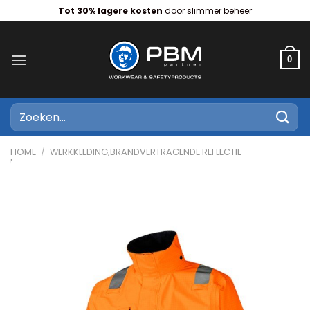
Ga
Tot 30% lagere kosten
door slimmer beheer
naar
inhoud
0
Zoeken
naar:
HOME
/
WERKKLEDING,BRANDVERTRAGENDE REFLECTIE
KLEDING,BRANDVERTRAGENDE REFLECTIE JASSEN